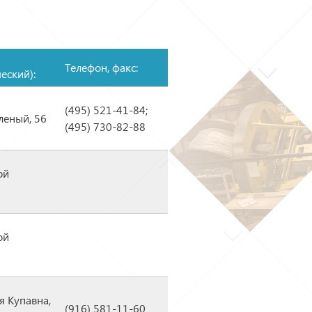
Телефон, факс:
еский):
(495) 521-41-84;
леный, 56
(495) 730-82-88
ой
ой
я Купавна,
(916) 581-11-60