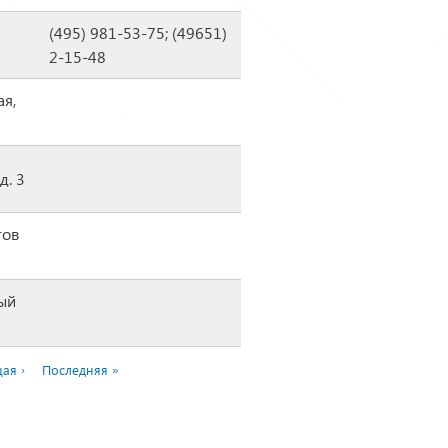
(495) 981-53-75; (49651)
2-15-48
ая,
д. 3
тов
ный
ая ›
Последняя »