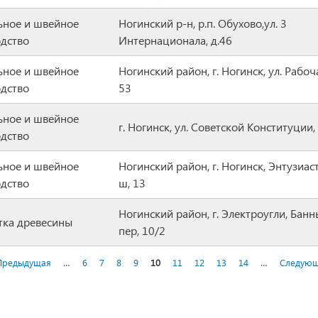
ьное и швейное
Ногинский р-н, р.п. Обухово,ул. 3
дство
Интернационала, д.46
ьное и швейное
Ногинский район, г. Ногинск, ул. Рабоч
дство
53
ьное и швейное
г. Ногинск, ул. Советской Конституции, 
дство
ьное и швейное
Ногинский район, г. Ногинск, Энтузиас
дство
ш, 13
Ногинский район, г. Электроугли, Бан
тка древесины
пер, 10/2
 Предыдущая
…
6
7
8
9
10
11
12
13
14
…
Следующ