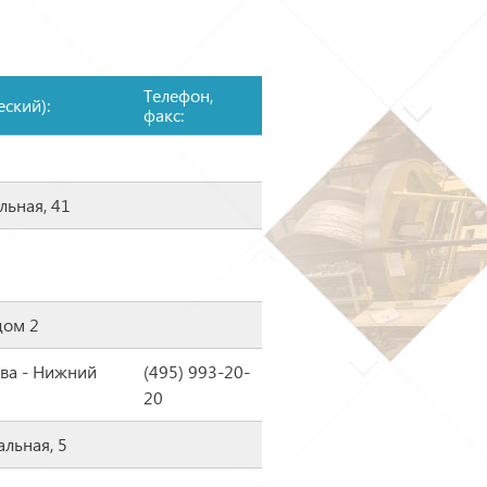
Телефон,
ский):
факс:
льная, 41
дом 2
ква - Нижний
(495) 993-20-
20
альная, 5