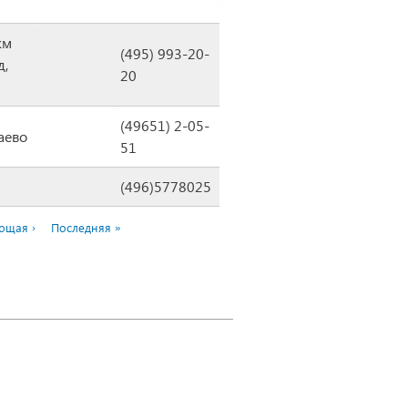
км
(495) 993-20-
д,
20
(49651) 2-05-
ваево
51
(496)5778025
ющая ›
Последняя »