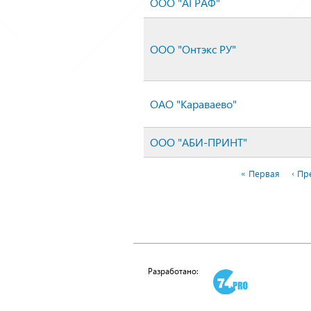
ООО "АГРАФ"
ООО "Онтэкс РУ"
ОАО "Караваево"
ООО "АБИ-ПРИНТ"
« Первая
‹ П
Страницы
Разработано: