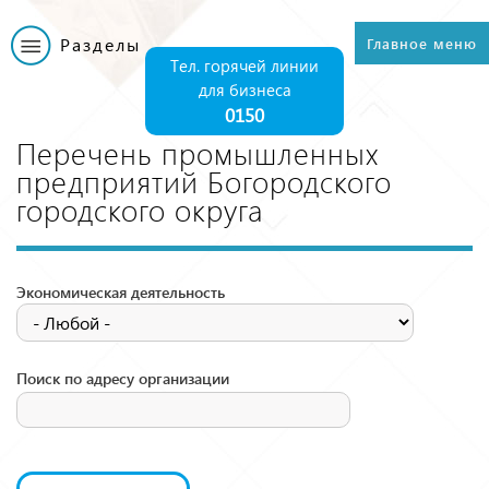
Перейти к
основному
Разделы
Главное меню
Главное меню
содержанию
Тел. горячей линии
для бизнеса
0150
Перечень промышленных
предприятий Богородского
городского округа
Экономическая деятельность
Поиск по адресу организации