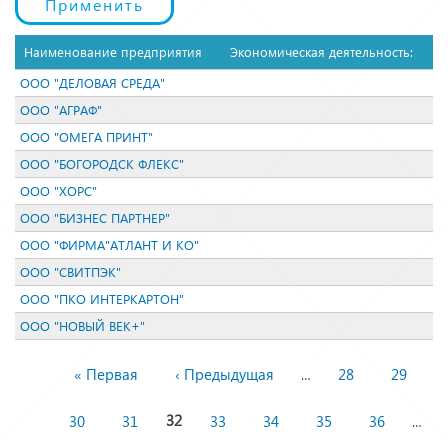
Наименование предприятия
Экономическая деятельность:
ООО "ДЕЛОВАЯ СРЕДА"
ООО "АГРАФ"
ООО "ОМЕГА ПРИНТ"
ООО "БОГОРОДСК ФЛЕКС"
ООО "ХОРС"
ООО "БИЗНЕС ПАРТНЕР"
ООО "ФИРМА"АТЛАНТ И КО"
ООО "СВИТПЭК"
ООО "ПКО ИНТЕРКАРТОН"
ООО "НОВЫЙ ВЕК+"
« Первая
‹ Предыдущая
28
29
…
Страницы
30
31
32
33
34
35
36
…