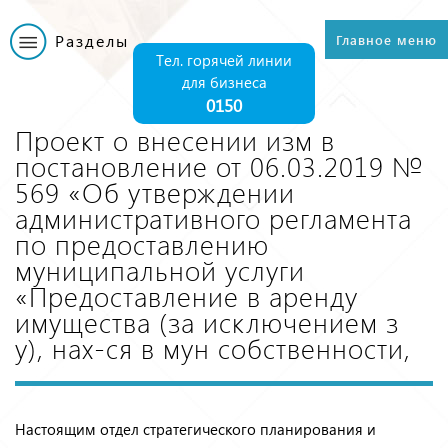
Перейти к
основному
Разделы
Главное меню
Главное меню
содержанию
Тел. горячей линии
для бизнеса
0150
Проект о внесении изм в
постановление от 06.03.2019 №
569 «Об утверждении
административного регламента
по предоставлению
муниципальной услуги
«Предоставление в аренду
имущества (за исключением з
у), нах-ся в мун собственности,
Настоящим отдел стратегического планирования и