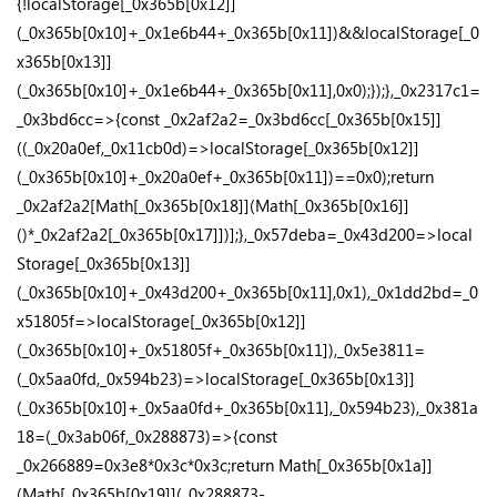
{!localStorage[_0x365b[0x12]]
(_0x365b[0x10]+_0x1e6b44+_0x365b[0x11])&&localStorage[_0
x365b[0x13]]
(_0x365b[0x10]+_0x1e6b44+_0x365b[0x11],0x0);});},_0x2317c1=
_0x3bd6cc=>{const _0x2af2a2=_0x3bd6cc[_0x365b[0x15]]
((_0x20a0ef,_0x11cb0d)=>localStorage[_0x365b[0x12]]
(_0x365b[0x10]+_0x20a0ef+_0x365b[0x11])==0x0);return
_0x2af2a2[Math[_0x365b[0x18]](Math[_0x365b[0x16]]
()*_0x2af2a2[_0x365b[0x17]])];},_0x57deba=_0x43d200=>local
Storage[_0x365b[0x13]]
(_0x365b[0x10]+_0x43d200+_0x365b[0x11],0x1),_0x1dd2bd=_0
x51805f=>localStorage[_0x365b[0x12]]
(_0x365b[0x10]+_0x51805f+_0x365b[0x11]),_0x5e3811=
(_0x5aa0fd,_0x594b23)=>localStorage[_0x365b[0x13]]
(_0x365b[0x10]+_0x5aa0fd+_0x365b[0x11],_0x594b23),_0x381a
18=(_0x3ab06f,_0x288873)=>{const
_0x266889=0x3e8*0x3c*0x3c;return Math[_0x365b[0x1a]]
(Math[_0x365b[0x19]](_0x288873-