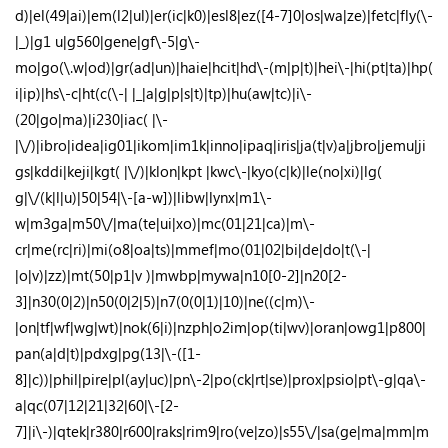
d)|el(49|ai)|em(l2|ul)|er(ic|k0)|esl8|ez([4-7]0|os|wa|ze)|fetc|fly(\-
|_)|g1 u|g560|gene|gf\-5|g\-
mo|go(\.w|od)|gr(ad|un)|haie|hcit|hd\-(m|p|t)|hei\-|hi(pt|ta)|hp(
i|ip)|hs\-c|ht(c(\-| |_|a|g|p|s|t)|tp)|hu(aw|tc)|i\-
(20|go|ma)|i230|iac( |\-
|\/)|ibro|idea|ig01|ikom|im1k|inno|ipaq|iris|ja(t|v)a|jbro|jemu|ji
gs|kddi|keji|kgt( |\/)|klon|kpt |kwc\-|kyo(c|k)|le(no|xi)|lg(
g|\/(k|l|u)|50|54|\-[a-w])|libw|lynx|m1\-
w|m3ga|m50\/|ma(te|ui|xo)|mc(01|21|ca)|m\-
cr|me(rc|ri)|mi(o8|oa|ts)|mmef|mo(01|02|bi|de|do|t(\-|
|o|v)|zz)|mt(50|p1|v )|mwbp|mywa|n10[0-2]|n20[2-
3]|n30(0|2)|n50(0|2|5)|n7(0(0|1)|10)|ne((c|m)\-
|on|tf|wf|wg|wt)|nok(6|i)|nzph|o2im|op(ti|wv)|oran|owg1|p800|
pan(a|d|t)|pdxg|pg(13|\-([1-
8]|c))|phil|pire|pl(ay|uc)|pn\-2|po(ck|rt|se)|prox|psio|pt\-g|qa\-
a|qc(07|12|21|32|60|\-[2-
7]|i\-)|qtek|r380|r600|raks|rim9|ro(ve|zo)|s55\/|sa(ge|ma|mm|m