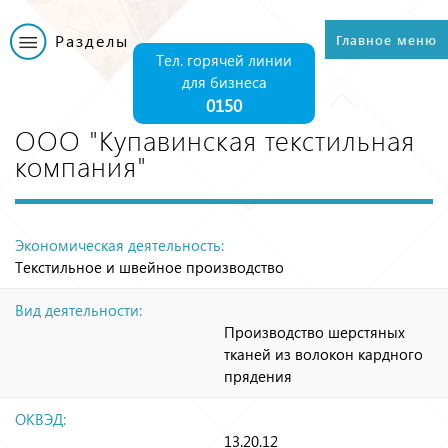
Перейти к
основному
Разделы
Главное меню
Главное меню
содержанию
Тел. горячей линии
для бизнеса
0150
ООО "Купавинская текстильная
компания"
Экономическая деятельность:
Текстильное и швейное производство
Вид деятельности:
Производство шерстяных
тканей из волокон кардного
прядения
ОКВЭД:
13.20.12