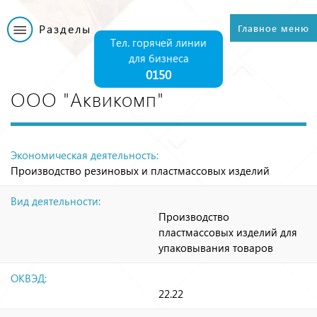
Перейти к
основному
Разделы
Главное меню
Главное меню
содержанию
Тел. горячей линии
для бизнеса
0150
ООО "Аквикомп"
Экономическая деятельность:
Производство резиновых и пластмассовых изделий
Вид деятельности:
Производство
пластмассовых изделий для
упаковывания товаров
ОКВЭД:
22.22