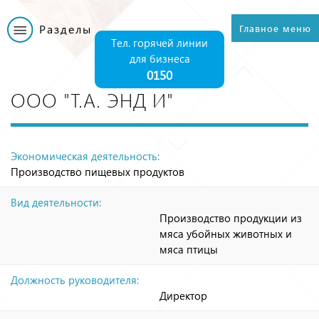
Перейти к
основному
Разделы
Главное меню
Главное меню
содержанию
Тел. горячей линии
для бизнеса
0150
ООО "Т.А. ЭНД И"
Экономическая деятельность:
Производство пищевых продуктов
Вид деятельности:
Производство продукции из
мяса убойных животных и
мяса птицы
Должность руководителя:
Директор