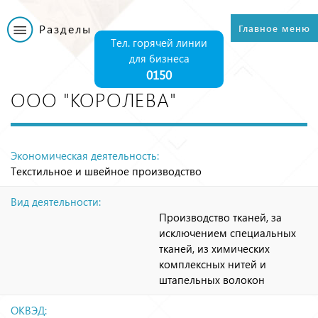
Перейти к
основному
Разделы
Главное меню
Главное меню
содержанию
Тел. горячей линии
для бизнеса
0150
ООО "КОРОЛЕВА"
Экономическая деятельность:
Текстильное и швейное производство
Вид деятельности:
Производство тканей, за
исключением специальных
тканей, из химических
комплексных нитей и
штапельных волокон
ОКВЭД: