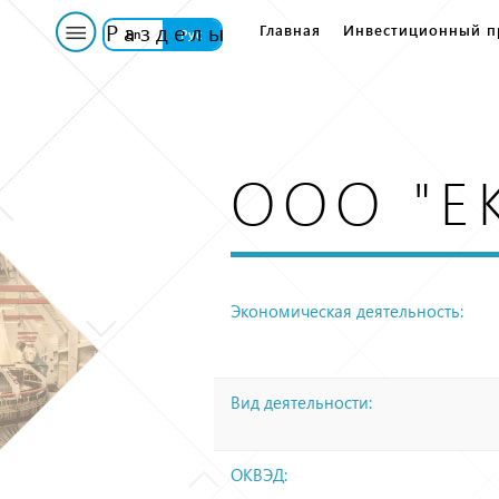
Главное меню
Разделы
Главная
Инвестиционный п
En
Рус
ООО "Е
Экономическая деятельность:
Вид деятельности:
ОКВЭД: