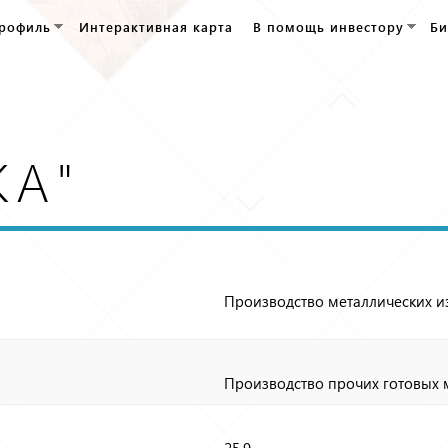
Перейти к
рофиль
Интерактивная карта
В помощь инвестору
Би
основному
содержанию
КА"
Производство металлических и
Производство прочих готовых 
25.9