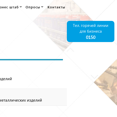
знес штаб
Опросы
Контакты
Тел. горячей линии
для бизнеса
0150
зделий
металлических изделий