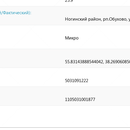
/Фактический):
Ногинский район, рп.Обухово, 
Микро
55.83143888544042, 38.2690608
5031091222
1105031001877