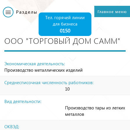
Перейти к
основному
Разделы
Главное меню
Главное меню
содержанию
Тел. горячей линии
для бизнеса
0150
ООО "ТОРГОВЫЙ ДОМ САММ"
Экономическая деятельность:
Производство металлических изделий
Среднесписочная численность работников:
10
Вид деятельности:
Производство тары из легких
металлов
ОКВЭД: