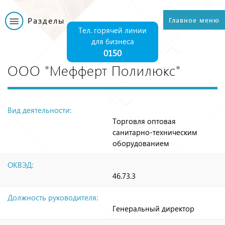
Перейти к
основному
Разделы
Главное меню
Главное меню
содержанию
Тел. горячей линии
для бизнеса
0150
ООО "Мефферт Полилюкс"
Вид деятельности:
Торговля оптовая
санитарно-техническим
оборудованием
ОКВЭД:
46.73.3
Должность руководителя:
Генеральный директор