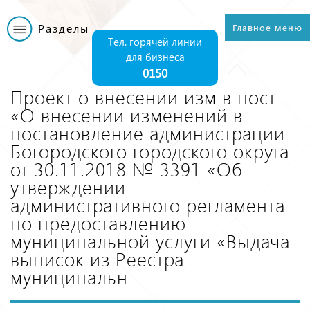
Перейти к
основному
Разделы
Главное меню
Главное меню
содержанию
Тел. горячей линии
для бизнеса
0150
Проект о внесении изм в пост
«О внесении изменений в
постановление администрации
Богородского городского округа
от 30.11.2018 № 3391 «Об
утверждении
административного регламента
по предоставлению
муниципальной услуги «Выдача
выписок из Реестра
муниципальн