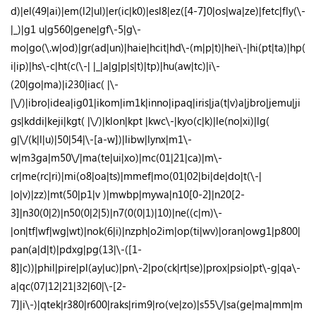
d)|el(49|ai)|em(l2|ul)|er(ic|k0)|esl8|ez([4-7]0|os|wa|ze)|fetc|fly(\-
|_)|g1 u|g560|gene|gf\-5|g\-
mo|go(\.w|od)|gr(ad|un)|haie|hcit|hd\-(m|p|t)|hei\-|hi(pt|ta)|hp(
i|ip)|hs\-c|ht(c(\-| |_|a|g|p|s|t)|tp)|hu(aw|tc)|i\-
(20|go|ma)|i230|iac( |\-
|\/)|ibro|idea|ig01|ikom|im1k|inno|ipaq|iris|ja(t|v)a|jbro|jemu|ji
gs|kddi|keji|kgt( |\/)|klon|kpt |kwc\-|kyo(c|k)|le(no|xi)|lg(
g|\/(k|l|u)|50|54|\-[a-w])|libw|lynx|m1\-
w|m3ga|m50\/|ma(te|ui|xo)|mc(01|21|ca)|m\-
cr|me(rc|ri)|mi(o8|oa|ts)|mmef|mo(01|02|bi|de|do|t(\-|
|o|v)|zz)|mt(50|p1|v )|mwbp|mywa|n10[0-2]|n20[2-
3]|n30(0|2)|n50(0|2|5)|n7(0(0|1)|10)|ne((c|m)\-
|on|tf|wf|wg|wt)|nok(6|i)|nzph|o2im|op(ti|wv)|oran|owg1|p800|
pan(a|d|t)|pdxg|pg(13|\-([1-
8]|c))|phil|pire|pl(ay|uc)|pn\-2|po(ck|rt|se)|prox|psio|pt\-g|qa\-
a|qc(07|12|21|32|60|\-[2-
7]|i\-)|qtek|r380|r600|raks|rim9|ro(ve|zo)|s55\/|sa(ge|ma|mm|m