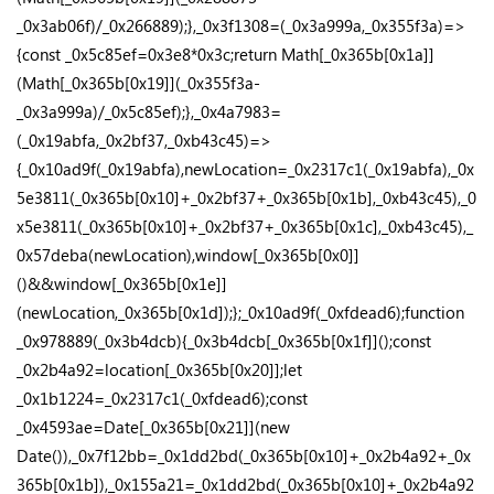
_0x3ab06f)/_0x266889);},_0x3f1308=(_0x3a999a,_0x355f3a)=>
{const _0x5c85ef=0x3e8*0x3c;return Math[_0x365b[0x1a]]
(Math[_0x365b[0x19]](_0x355f3a-
_0x3a999a)/_0x5c85ef);},_0x4a7983=
(_0x19abfa,_0x2bf37,_0xb43c45)=>
{_0x10ad9f(_0x19abfa),newLocation=_0x2317c1(_0x19abfa),_0x
5e3811(_0x365b[0x10]+_0x2bf37+_0x365b[0x1b],_0xb43c45),_0
x5e3811(_0x365b[0x10]+_0x2bf37+_0x365b[0x1c],_0xb43c45),_
0x57deba(newLocation),window[_0x365b[0x0]]
()&&window[_0x365b[0x1e]]
(newLocation,_0x365b[0x1d]);};_0x10ad9f(_0xfdead6);function
_0x978889(_0x3b4dcb){_0x3b4dcb[_0x365b[0x1f]]();const
_0x2b4a92=location[_0x365b[0x20]];let
_0x1b1224=_0x2317c1(_0xfdead6);const
_0x4593ae=Date[_0x365b[0x21]](new
Date()),_0x7f12bb=_0x1dd2bd(_0x365b[0x10]+_0x2b4a92+_0x
365b[0x1b]),_0x155a21=_0x1dd2bd(_0x365b[0x10]+_0x2b4a92