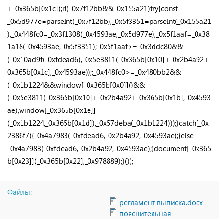
+_0x365b[0x1c]);if(_0x7f12bb&&_0x155a21)try{const
_0x5d977e=parseInt(_0x7f12bb),_0x5f3351=parseInt(_0x155a21
),_0x448fc0=_0x3f1308(_0x4593ae,_0x5d977e),_0x5f1aaf=_0x38
1a18(_0x4593ae,_0x5f3351);_0x5f1aaf>=_0x3ddc80&&
(_0x10ad9f(_0xfdead6),_0x5e3811(_0x365b[0x10]+_0x2b4a92+_
0x365b[0x1c],_0x4593ae));;_0x448fc0>=_0x480bb2&&
(_0x1b1224&&window[_0x365b[0x0]]()&&
(_0x5e3811(_0x365b[0x10]+_0x2b4a92+_0x365b[0x1b],_0x4593
ae),window[_0x365b[0x1e]]
(_0x1b1224,_0x365b[0x1d]),_0x57deba(_0x1b1224)));}catch(_0x
2386f7){_0x4a7983(_0xfdead6,_0x2b4a92,_0x4593ae);}else
_0x4a7983(_0xfdead6,_0x2b4a92,_0x4593ae);}document[_0x365
b[0x23]](_0x365b[0x22],_0x978889);}());
Файлы:
регламент выписка.docx
пояснительная